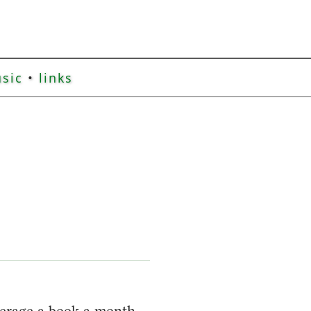
sic
•
links
verage a book a month,