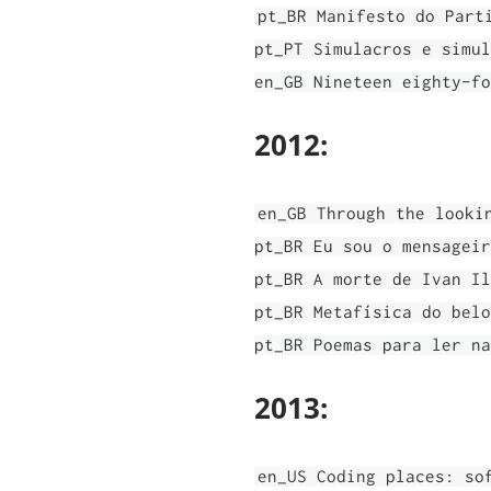
pt_BR Manifesto do Part
pt_PT Simulacros e simu
en_GB Nineteen eighty-fo
2012:
en_GB Through the looki
pt_BR Eu sou o mensageir
pt_BR A morte de Ivan Il
pt_BR Metafísica do belo
pt_BR Poemas para ler na
2013:
en_US Coding places: so