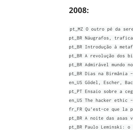
2008:
pt_MZ O outro pé da ser
pt_BR Náugrafos, trafica
pt_BR Introdução à metaf
pt_BR A revolução dos bi
pt_BR Admirável mundo no
pt_BR Dias na Birmânia -
en_US Gödel, Escher, Bac
pt_PT Ensaio sobre a ceg
en_US The hacker ethic -
fr_FR Qu’est-ce que la p
pt_BR A noite das asas v
pt_BR Paulo Leminski: o 