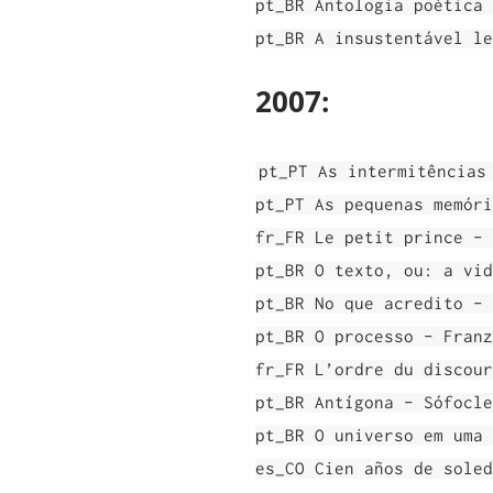
pt_BR Antologia poética 
pt_BR A insustentável le
2007:
pt_PT As intermitências
pt_PT As pequenas memóri
fr_FR Le petit prince - 
pt_BR O texto, ou: a vid
pt_BR No que acredito - 
pt_BR O processo - Franz
fr_FR L’ordre du discour
pt_BR Antígona - Sófocle
pt_BR O universo em uma 
es_CO Cien años de soled