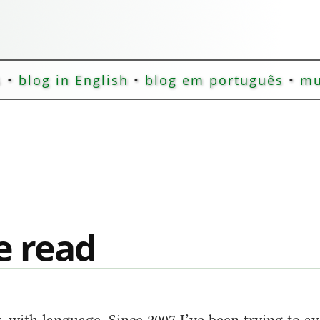
s
•
blog in English
•
blog em português
•
mu
e read
r, with language. Since 2007 I’ve been trying to a