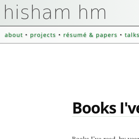
about
•
projects
•
résumé & papers
•
talk
Books I'v
Books I’ve read, by yea