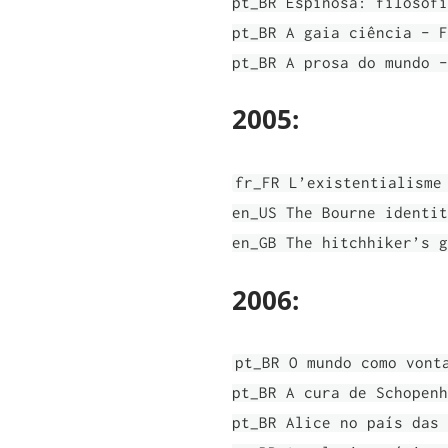
pt_BR Espinosa: filosofi
pt_BR A gaia ciência - F
pt_BR A prosa do mundo -
2005:
fr_FR L’existentialisme
en_US The Bourne identit
en_GB The hitchhiker’s g
2006:
pt_BR O mundo como vont
pt_BR A cura de Schopenh
pt_BR Alice no país das 